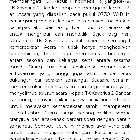
memperingati HUT Republik Indonesia (RI) yang ke-79,
TK Xaverius 2 Bandar Lampung menggelar lomba 17-
an. Acara yang diadakan pada pukul 07.30 WIB ini
berlangsung meriah dan penuh keceriaan, melibatkan
partisipasi aktif dari orang tua murid dan anak-anak
untuk menghibur dan mendidik. Sejak pagi hari,
suasana di TK Xaverius 2 sudah dipenuhi semangat
kemerdekaan. Acara ini tidak hanya menghadirkan
kegembiraan, tetapi juga mempererat hubungan
antara sekolah dan keluarga, serta antara sesama
murid. Orang tua dan anak-anak menunjukkan
antusiasme yang tinggi juga aktif terlibat atas
dukungan dan sorakan semangat. Suasana ceria ini
mencerminkan kebersamaan dan kegembiraan yang
menyelimuti seluruh acara. Kepala TK Xaverius 2 Bandar
Lampung, menyampaikan bahwa acara ini bertujuan
untuk merayakan kemerdekaan sambil mempererat
tali silaturahmi. “Kami sangat senang melihat semua
orangtua dan anak-anak berpartisipasi dengan penuh
semangat. Semoga acara ini menjadi awal yang baik
untuk terus menjalin hubungan kerjasama dan
persaudaraan yang lebih erat di masa depan”. Para