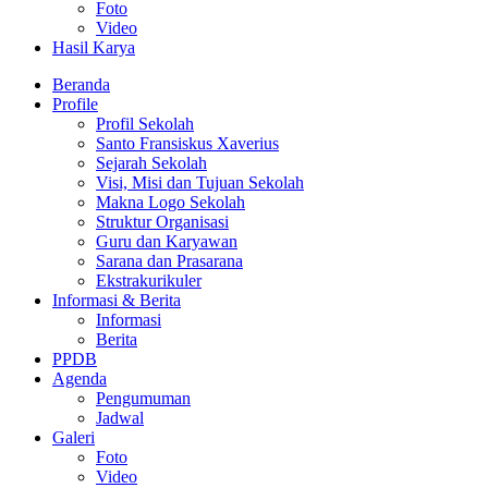
Foto
Video
Hasil Karya
Beranda
Profile
Profil Sekolah
Santo Fransiskus Xaverius
Sejarah Sekolah
Visi, Misi dan Tujuan Sekolah
Makna Logo Sekolah
Struktur Organisasi
Guru dan Karyawan
Sarana dan Prasarana
Ekstrakurikuler
Informasi & Berita
Informasi
Berita
PPDB
Agenda
Pengumuman
Jadwal
Galeri
Foto
Video