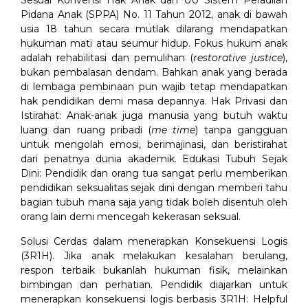
Sesuai Konvensi Hak Anak dan UU Sistem Peradilan
Pidana Anak (SPPA) No. 11 Tahun 2012, anak di bawah
usia 18 tahun secara mutlak dilarang mendapatkan
hukuman mati atau seumur hidup. Fokus hukum anak
adalah rehabilitasi dan pemulihan (
restorative justice
),
bukan pembalasan dendam. Bahkan anak yang berada
di lembaga pembinaan pun wajib tetap mendapatkan
hak pendidikan demi masa depannya. Hak Privasi dan
Istirahat: Anak-anak juga manusia yang butuh waktu
luang dan ruang pribadi (
me time
) tanpa gangguan
untuk mengolah emosi, berimajinasi, dan beristirahat
dari penatnya dunia akademik. Edukasi Tubuh Sejak
Dini: Pendidik dan orang tua sangat perlu memberikan
pendidikan seksualitas sejak dini dengan memberi tahu
bagian tubuh mana saja yang tidak boleh disentuh oleh
orang lain demi mencegah kekerasan seksual.
Solusi Cerdas dalam menerapkan Konsekuensi Logis
(3R1H). Jika anak melakukan kesalahan berulang,
respon terbaik bukanlah hukuman fisik, melainkan
bimbingan dan perhatian. Pendidik diajarkan untuk
menerapkan konsekuensi logis berbasis 3R1H: Helpful