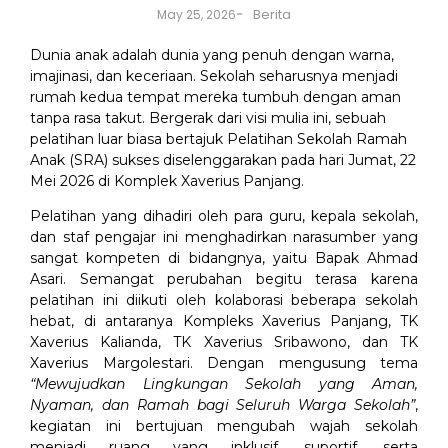
-
Berita
May 25, 2026
Dunia anak adalah dunia yang penuh dengan warna,
imajinasi, dan keceriaan. Sekolah seharusnya menjadi
rumah kedua tempat mereka tumbuh dengan aman
tanpa rasa takut. Bergerak dari visi mulia ini, sebuah
pelatihan luar biasa bertajuk Pelatihan Sekolah Ramah
Anak (SRA) sukses diselenggarakan pada hari Jumat, 22
Mei 2026 di Komplek Xaverius Panjang.
Pelatihan yang dihadiri oleh para guru, kepala sekolah,
dan staf pengajar ini menghadirkan narasumber yang
sangat kompeten di bidangnya, yaitu Bapak Ahmad
Asari. Semangat perubahan begitu terasa karena
pelatihan ini diikuti oleh kolaborasi beberapa sekolah
hebat, di antaranya Kompleks Xaverius Panjang, TK
Xaverius Kalianda, TK Xaverius Sribawono, dan TK
Xaverius Margolestari. Dengan mengusung tema
“Mewujudkan Lingkungan Sekolah yang Aman,
Nyaman, dan Ramah bagi Seluruh Warga Sekolah”
,
kegiatan ini bertujuan mengubah wajah sekolah
menjadi ruang yang inklusif, suportif, serta