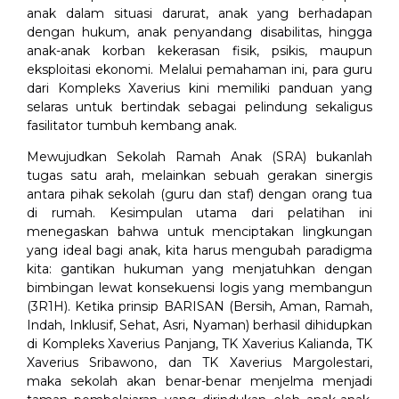
anak dalam situasi darurat, anak yang berhadapan
dengan hukum, anak penyandang disabilitas, hingga
anak-anak korban kekerasan fisik, psikis, maupun
eksploitasi ekonomi. Melalui pemahaman ini, para guru
dari Kompleks Xaverius kini memiliki panduan yang
selaras untuk bertindak sebagai pelindung sekaligus
fasilitator tumbuh kembang anak.
Mewujudkan Sekolah Ramah Anak (SRA) bukanlah
tugas satu arah, melainkan sebuah gerakan sinergis
antara pihak sekolah (guru dan staf) dengan orang tua
di rumah. Kesimpulan utama dari pelatihan ini
menegaskan bahwa untuk menciptakan lingkungan
yang ideal bagi anak, kita harus mengubah paradigma
kita: gantikan hukuman yang menjatuhkan dengan
bimbingan lewat konsekuensi logis yang membangun
(3R1H). Ketika prinsip BARISAN (Bersih, Aman, Ramah,
Indah, Inklusif, Sehat, Asri, Nyaman) berhasil dihidupkan
di Kompleks Xaverius Panjang, TK Xaverius Kalianda, TK
Xaverius Sribawono, dan TK Xaverius Margolestari,
maka sekolah akan benar-benar menjelma menjadi