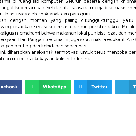
rsama di ruang lab komputer. Seluruh peserta dengan khidm
semangat kebersamaan. Setelah itu, suasana menjadi semakin m
uh antusias oleh anak-anak dan para guru.
jutkan dengan momen yang paling ditunggu-tunggu, yait
ang disiapkan secara sederhana namun penuh makna. Melalui k
sekaligus memahami bahwa makanan lokal pun bisa lezat dan me
rayaan Hari Pangan Sedunia ini juga sarat makna edukatif. An
gian penting dari kehidupan sehari-hari.
, diharapkan anak-anak termotivasi untuk terus mencoba berb
l dan mencintai kekayaan kuliner Indonesia.
acebook
WhatsApp
Twitter
T