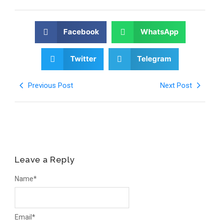
Facebook
WhatsApp
Twitter
Telegram
Previous Post
Next Post
Leave a Reply
Name
*
Email
*