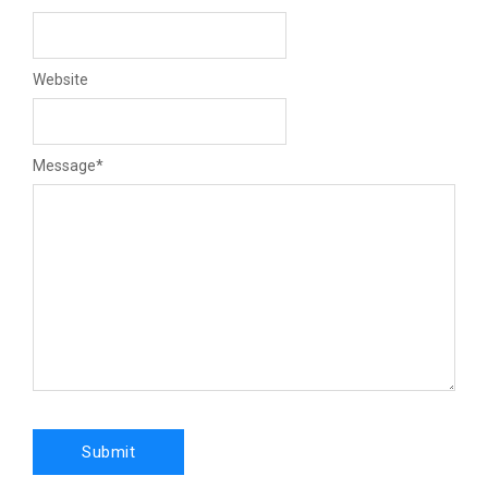
Website
Message
*