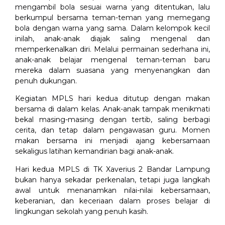
mengambil bola sesuai warna yang ditentukan, lalu
berkumpul bersama teman-teman yang memegang
bola dengan warna yang sama. Dalam kelompok kecil
inilah, anak-anak diajak saling mengenal dan
memperkenalkan diri. Melalui permainan sederhana ini,
anak-anak belajar mengenal teman-teman baru
mereka dalam suasana yang menyenangkan dan
penuh dukungan.
Kegiatan MPLS hari kedua ditutup dengan makan
bersama di dalam kelas. Anak-anak tampak menikmati
bekal masing-masing dengan tertib, saling berbagi
cerita, dan tetap dalam pengawasan guru. Momen
makan bersama ini menjadi ajang kebersamaan
sekaligus latihan kemandirian bagi anak-anak.
Hari kedua MPLS di TK Xaverius 2 Bandar Lampung
bukan hanya sekadar perkenalan, tetapi juga langkah
awal untuk menanamkan nilai-nilai kebersamaan,
keberanian, dan keceriaan dalam proses belajar di
lingkungan sekolah yang penuh kasih.