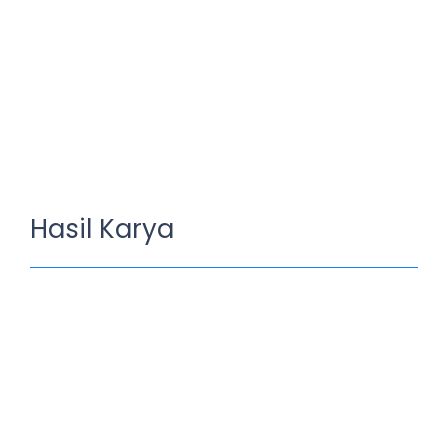
Hasil Karya
Menghias Gambar Angsa
August 9, 2023
/
No Comments
Kreatifitas siswa siswi daalam menghasil kan sebuah karya
seni yang sangan cantik
Read More